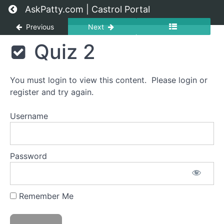
Return to course: [PT] Castrol Bite-Size Learn
AskPatty.com | Castrol Portal
Previous
Next
[PT]
Quiz 2
Castrol
Bite-Size
Learning:
You must login to view this content. Please login or
Inclusão
register and try again.
Username
Grades
INTRODUÇÃO
Password
Castrol
Bite-
Size
Remember Me
Learning:
Inclusão