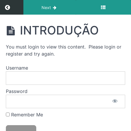
Return to course: [PT] Castrol Bite-Size Learn
Next
[PT]
INTRODUÇÃO
Castrol
Bite-Size
Learning:
You must login to view this content. Please login or
Inclusão
register and try again.
Username
Grades
INTRODUÇÃO
Password
INTRODUÇÃO
Remember Me
Quiz
1