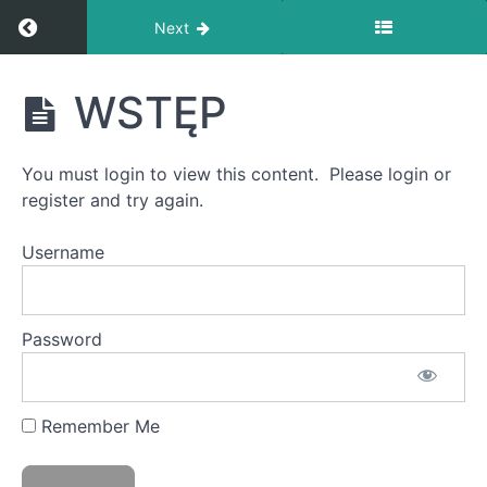
Return to course: [PL] Nauka Castrol na małą s
Next
[PL]
WSTĘP
Nauka
Castrol
na małą
You must login to view this content. Please login or
skalę:
integracja
register and try again.
Username
Grades
WSTĘP
Password
WSTĘP
Remember Me
Quiz
1