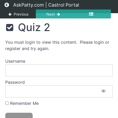
Return to course: [ES] Aprendizaje breve de Ca
AskPatty.com | Castrol Portal
Previous
Next
[ES]
Quiz 2
Aprendizaje
breve de
Castrol:
You must login to view this content. Please login or
inclusión
register and try again.
Username
Grades
Introducción
Password
Aprendizaje
breve
de
Remember Me
Castrol:
inclusión