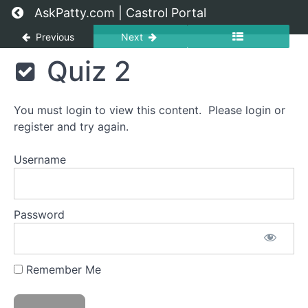
Return to course: [IT] Castrol Bite Size Learnin
AskPatty.com | Castrol Portal
Previous
Next
[IT]
Quiz 2
Castrol
Bite Size
Learning:
You must login to view this content. Please login or
Inclusivity
register and try again.
Username
Grades
Introduzione
Password
Castrol
Bite-
Size
Remember Me
Learning:
Inclusività